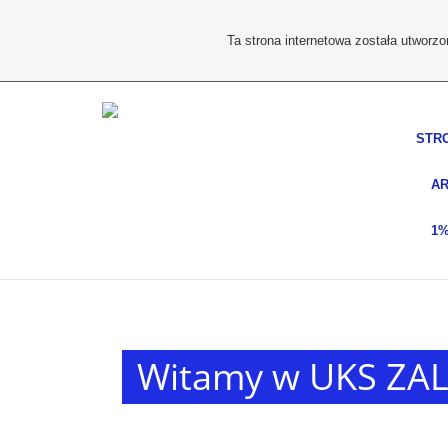
Ta strona internetowa została utworz
STR
AR
1
Witamy w UKS ZA