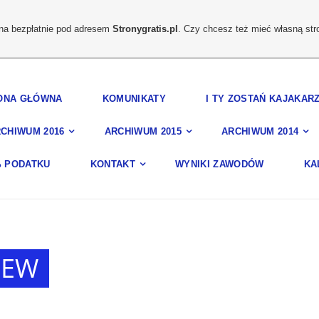
ona bezpłatnie pod adresem
Stronygratis.pl
. Czy chcesz też mieć własną str
ONA GŁÓWNA
KOMUNIKATY
I TY ZOSTAŃ KAJAKAR
CHIWUM 2016
ARCHIWUM 2015
ARCHIWUM 2014
% PODATKU
KONTAKT
WYNIKI ZAWODÓW
KA
LEW