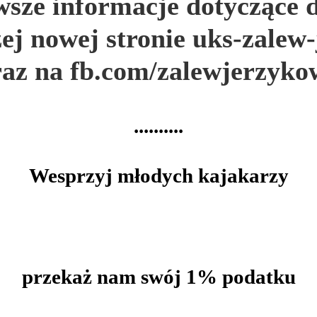
sze informacje dotyczące d
zej nowej stronie uks-zalew
raz na fb.com/zalewjerzyko
..........
Wesprzyj młodych kajakarzy
przekaż nam swój 1% podatku