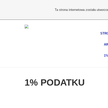
Ta strona internetowa została utworz
STR
AR
1
1% PODATKU