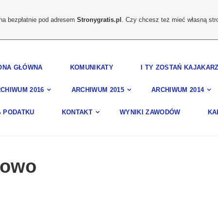
ona bezpłatnie pod adresem
Stronygratis.pl
. Czy chcesz też mieć własną str
ONA GŁÓWNA
KOMUNIKATY
I TY ZOSTAŃ KAJAKAR
CHIWUM 2016
ARCHIWUM 2015
ARCHIWUM 2014
% PODATKU
KONTAKT
WYNIKI ZAWODÓW
KA
kowo