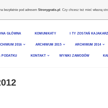
ona bezpłatnie pod adresem
Stronygratis.pl
. Czy chcesz też mieć własną str
ONA GŁÓWNA
KOMUNIKATY
I TY ZOSTAŃ KAJAKAR
CHIWUM 2016
ARCHIWUM 2015
ARCHIWUM 2014
% PODATKU
KONTAKT
WYNIKI ZAWODÓW
KA
2012